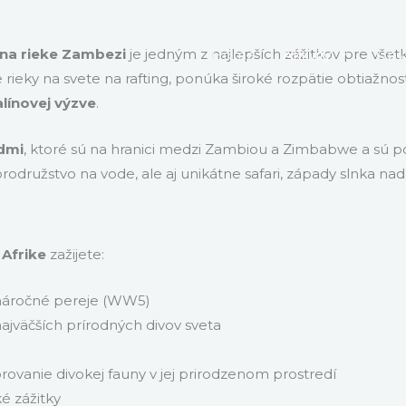
 na rieke Zambezi
je jedným z najlepších zážitkov pre vše
Home
Aktivity
Uby
ie rieky na svete na rafting, ponúka široké rozpätie obtiažn
línovej výzve
.
dmi
, ktoré sú na hranici medzi Zambiou a Zimbabwe a sú p
brodružstvo na vode, ale aj unikátne safari, západy slnka 
 Afrike
zažijete:
náročné pereje (WW5)
ajväčších prírodných divov sveta
rovanie divokej fauny v jej prirodzenom prostredí
ké zážitky