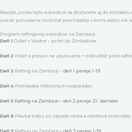
Navyše, počas tejto expedície sa dostanete aj do kontaktu
zvierat ponúkame možnosť prechádzky s levmi alebo iné saf
Program raftingovej expedície na Zambezi
Deň 1
Odlet v Viedne – prílet do Zimbabwe
Deň 2
Prílet a presun na ubytovanie + inštruktáž pred raft
Deň 3
Rafting na Zambezi –
deň 1 pereje 1-19
Deň 4
Prehliadka Viktóriinych vodopádov
Deň 5
Rafting na Zambezi
– deň 2
pereje 21- damsite
Deň 6
Plavba loďou pri západe slnka a návšteva krokodílej
Deň 7
Rafting na Zambezi
– deň 3 pereje 1-19