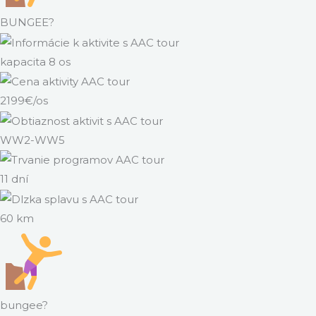
BUNGEE?
kapacita 8 os
2199€/os
WW2-WW5
11 dní
60 km
bungee?