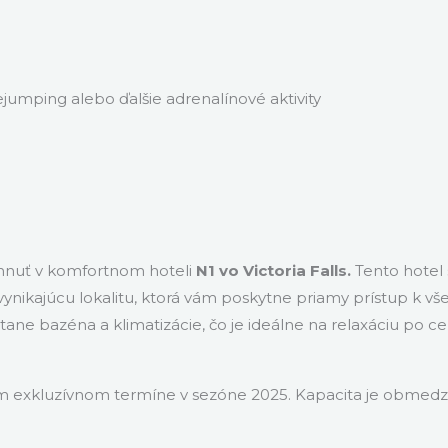
umping alebo ďalšie adrenalínové aktivity
hnuť v komfortnom hoteli
N1 vo Victoria Falls.
Tento hotel 
nikajúcu lokalitu, ktorá vám poskytne priamy prístup k vše
tane bazéna a klimatizácie, čo je ideálne na relaxáciu po
m exkluzívnom termíne v sezóne 2025. Kapacita je obmedzen