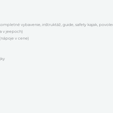
ompletné vybavenie, inštruktáž, guide, safety kajak, povol
ňa v jeepoch)
 (nápoje v cene)
jky