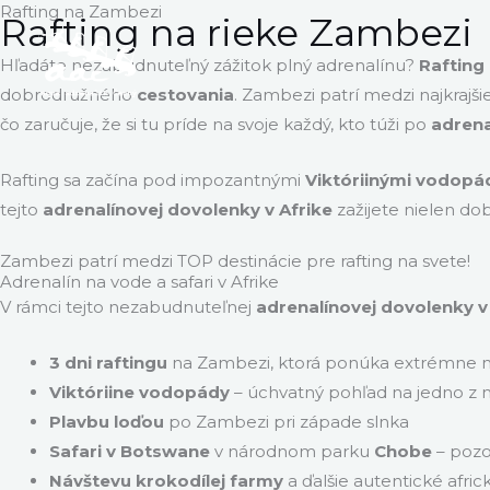
Rafting na Zambezi
Preskočiť
Rafting na rieke Zambezi
na
Hľadáte nezabudnuteľný zážitok plný adrenalínu?
Rafting
obsah
dobrodružného
cestovania
. Zambezi patrí medzi najkrajš
čo zaručuje, že si tu príde na svoje každý, kto túži po
adrena
Rafting sa začína pod impozantnými
Viktóriinými vodopá
tejto
adrenalínovej dovolenky v Afrike
zažijete nielen do
Zambezi patrí medzi TOP destinácie pre rafting na svete!
Adrenalín na vode a safari v Afrike
V rámci tejto nezabudnuteľnej
adrenalínovej dovolenky v
3 dni raftingu
na Zambezi, ktorá ponúka extrémne 
Viktóriine vodopády
– úchvatný pohľad na jedno z n
Plavbu loďou
po Zambezi pri západe slnka
Safari v Botswane
v národnom parku
Chobe
– pozo
Návštevu krokodílej farmy
a ďalšie autentické afric