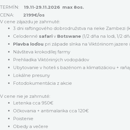
TERMÍN:
19.11-29.11.2026 max 8os.
CENA:
2199€/os
V cene zájazdu je zahrnuté:
3 dni raftingového dobrodružstva na rieke Zambezi (k
Celodenné
safari
v
Botswane
(1/2 dňa na lodi, 1/2 d
Plavba loďou
pri západe slnka na Viktóriinom jazere
Návšteva krokodílej farmy
Prehliadka Viktóriiných vodopádov
Ubytovanie v hoteli s bazénom a klimatizáciou + raňa
Lokálne presuny
Fotodokumentácia z akcie
V cene nie je zahrnuté:
Letenka cca 950€
Očkovania + antimalarika cca 120€
Poistenie
Obedy a večere