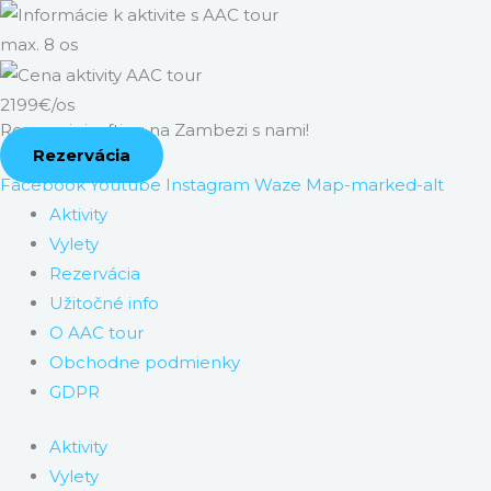
max. 8 os
2199€/os
Rezervuj si rafting na Zambezi s nami!
Rezervácia
Facebook
Youtube
Instagram
Waze
Map-marked-alt
Aktivity
Vylety
Rezervácia
Užitočné info
O AAC tour
Obchodne podmienky
GDPR
Aktivity
Vylety