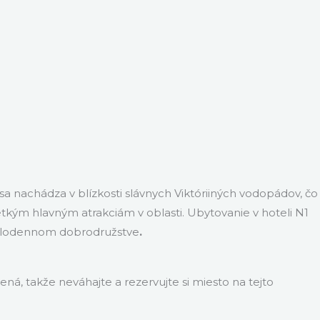
sa nachádza v blízkosti slávnych Viktóriiných vodopádov, čo
tkým hlavným atrakciám v oblasti. Ubytovanie v hoteli N1
 celodennom dobrodružstve
.
á, takže neváhajte a rezervujte si miesto na tejto