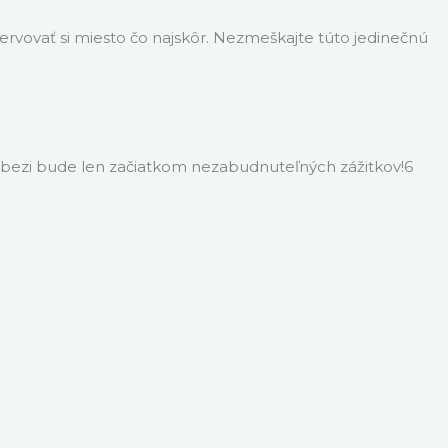
rvovať si miesto čo najskôr. Nezmeškajte túto jedinečnú
ambezi bude len začiatkom nezabudnuteľných zážitkov!6