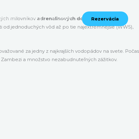
tkých milovníkov
adrenalinových dovoleniek
a
tovanie
Cenník
Kontakt
Rezervácia
osti od jednoduchých vôd až po tie najextrémnejšie (WW5),
ovažované za jedny z najkrajších vodopádov na svete. Počas
nad Zambezi a množstvo nezabudnuteľných zážitkov.