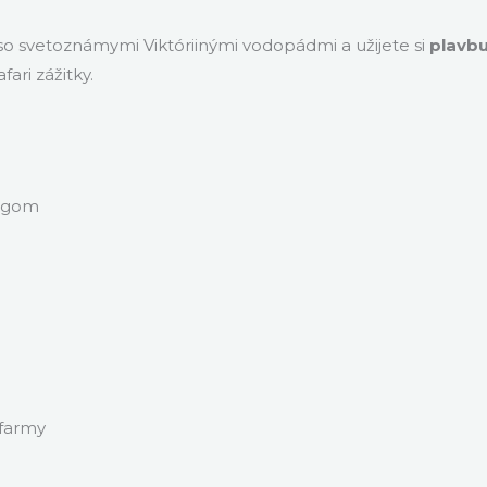
 so svetoznámymi Viktóriinými vodopádmi a užijete si
plavbu
ari zážitky.
ingom
 farmy