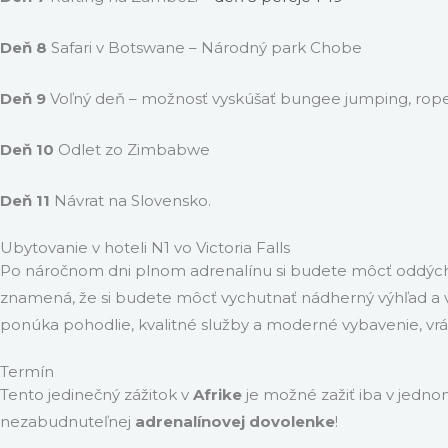
Deň 8
Safari v Botswane – Národný park Chobe
Deň 9
Voľný deň – možnosť vyskúšať bungee jumping, ropej
Deň 10
Odlet zo Zimbabwe
Deň 11
Návrat na Slovensko.
Ubytovanie v hoteli N1 vo Victoria Falls
Po náročnom dni plnom adrenalínu si budete môcť oddýc
znamená, že si budete môcť vychutnať nádherný výhľad a vy
ponúka pohodlie, kvalitné služby a moderné vybavenie, vrá
Termín
Tento jedinečný zážitok v
Afrike
je možné zažiť iba v jedno
nezabudnuteľnej
adrenalínovej dovolenke
!