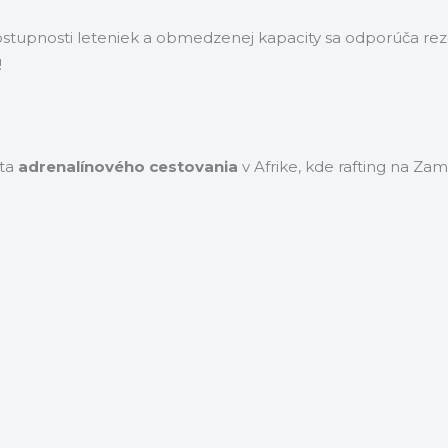
tupnosti leteniek a obmedzenej kapacity sa odporúča reze
!
eta
adrenalínového cestovania
v Afrike, kde rafting na Z